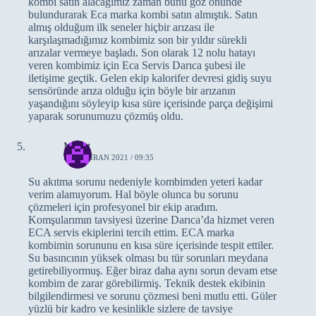
kombi satın alacağımız zaman bunu göz önünde
bulundurarak Eca marka kombi satın almıştık. Satın
almış olduğum ilk seneler hiçbir arızası ile
karşılaşmadığımız kombimiz son bir yıldır sürekli
arızalar vermeye başladı. Son olarak 12 nolu hatayı
veren kombimiz için Eca Servis Darıca şubesi ile
iletişime geçtik. Gelen ekip kalorifer devresi gidiş suyu
sensöründe arıza olduğu için böyle bir arızanın
yaşandığını söyleyip kısa süre içerisinde parça değişimi
yaparak sorunumuzu çözmüş oldu.
Murat
29 HAZIRAN 2021 / 09:35
Su akıtma sorunu nedeniyle kombimden yeteri kadar
verim alamıyorum. Hal böyle olunca bu sorunu
çözmeleri için profesyonel bir ekip aradım.
Komşularımın tavsiyesi üzerine Darıca’da hizmet veren
ECA servis ekiplerini tercih ettim. ECA marka
kombimin sorununu en kısa süre içerisinde tespit ettiler.
Su basıncının yüksek olması bu tür sorunları meydana
getirebiliyormuş. Eğer biraz daha aynı sorun devam etse
kombim de zarar görebilirmiş. Teknik destek ekibinin
bilgilendirmesi ve sorunu çözmesi beni mutlu etti. Güler
yüzlü bir kadro ve kesinlikle sizlere de tavsiye