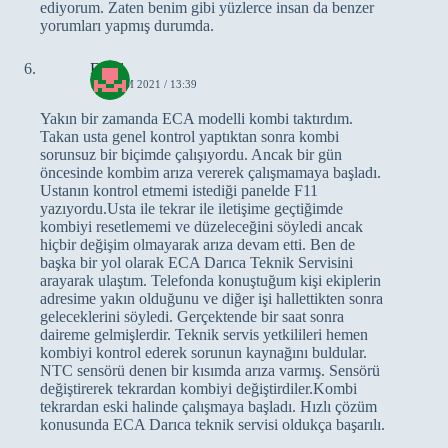
ediyorum. Zaten benim gibi yüzlerce insan da benzer
yorumları yapmış durumda.
Eylül
11 EKIM 2021 / 13:39
Yakın bir zamanda ECA modelli kombi taktırdım.
Takan usta genel kontrol yaptıktan sonra kombi
sorunsuz bir biçimde çalışıyordu. Ancak bir gün
öncesinde kombim arıza vererek çalışmamaya başladı.
Ustanın kontrol etmemi istediği panelde F11
yazıyordu.Usta ile tekrar ile iletişime geçtiğimde
kombiyi resetlememi ve düzeleceğini söyledi ancak
hiçbir değişim olmayarak arıza devam etti. Ben de
başka bir yol olarak ECA Darıca Teknik Servisini
arayarak ulaştım. Telefonda konuştuğum kişi ekiplerin
adresime yakın olduğunu ve diğer işi hallettikten sonra
geleceklerini söyledi. Gerçektende bir saat sonra
daireme gelmişlerdir. Teknik servis yetkilileri hemen
kombiyi kontrol ederek sorunun kaynağını buldular.
NTC sensörü denen bir kısımda arıza varmış. Sensörü
değiştirerek tekrardan kombiyi değiştirdiler.Kombi
tekrardan eski halinde çalışmaya başladı. Hızlı çözüm
konusunda ECA Darıca teknik servisi oldukça başarılı.