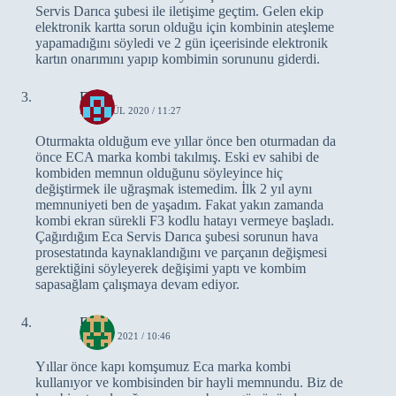
Servis Darıca şubesi ile iletişime geçtim. Gelen ekip
elektronik kartta sorun olduğu için kombinin ateşleme
yapamadığını söyledi ve 2 gün içeerisinde elektronik
kartın onarımını yapıp kombimin sorununu giderdi.
Ertem
28 EYLÜL 2020 / 11:27
Oturmakta olduğum eve yıllar önce ben oturmadan da
önce ECA marka kombi takılmış. Eski ev sahibi de
kombiden memnun olduğunu söyleyince hiç
değiştirmek ile uğraşmak istemedim. İlk 2 yıl aynı
memnuniyeti ben de yaşadım. Fakat yakın zamanda
kombi ekran sürekli F3 kodlu hatayı vermeye başladı.
Çağırdığım Eca Servis Darıca şubesi sorunun hava
prosestatında kaynaklandığını ve parçanın değişmesi
gerektiğini söyleyerek değişimi yaptı ve kombim
sapasağlam çalışmaya devam ediyor.
Fahri
3 MART 2021 / 10:46
Yıllar önce kapı komşumuz Eca marka kombi
kullanıyor ve kombisinden bir hayli memnundu. Biz de