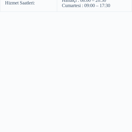
Haftaiçi : 08:00 – 20:30
Hizmet Saatleri:
Cumartesi : 09:00 – 17:30