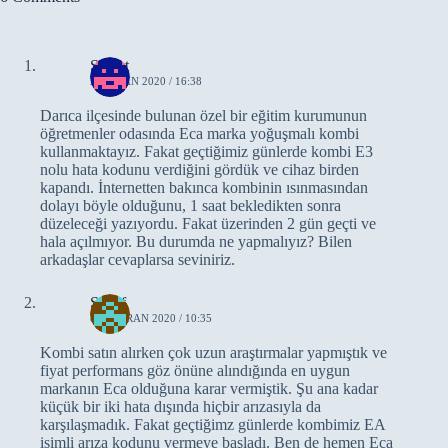
Samet
22 NISAN 2020 / 16:38
Darıca ilçesinde bulunan özel bir eğitim kurumunun
öğretmenler odasında Eca marka yoğuşmalı kombi
kullanmaktayız. Fakat geçtiğimiz günlerde kombi E3
nolu hata kodunu verdiğini gördük ve cihaz birden
kapandı. İnternetten bakınca kombinin ısınmasından
dolayı böyle olduğunu, 1 saat bekledikten sonra
düzeleceği yazıyordu. Fakat üzerinden 2 gün geçti ve
hala açılmıyor. Bu durumda ne yapmalıyız? Bilen
arkadaşlar cevaplarsa seviniriz.
Sedef
8 HAZIRAN 2020 / 10:35
Kombi satın alırken çok uzun araştırmalar yapmıştık ve
fiyat performans göz önüne alındığında en uygun
markanın Eca olduğuna karar vermiştik. Şu ana kadar
küçük bir iki hata dışında hiçbir arızasıyla da
karşılaşmadık. Fakat geçtiğimz günlerde kombimiz EA
isimli arıza kodunu vermeye başladı. Ben de hemen Eca