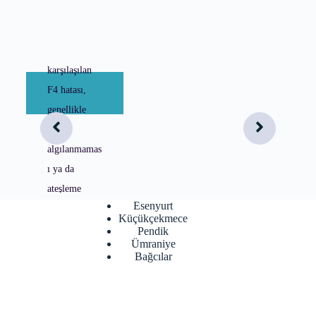
Nedir?
ECA
kombilerde
karşılaşılan
F4 hatası,
genellikle
alev
algılanmamas
ı ya da
ateşleme
Esenyurt
sorunu olarak
Küçükçekmece
bilinir. Bu
Pendik
Ümraniye
durum,
Bağcılar
kombinin gaz
ile ateşlemeyi