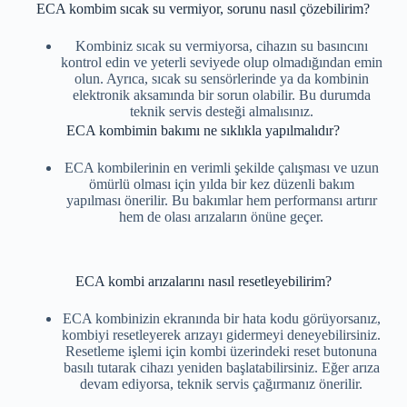
ECA kombim sıcak su vermiyor, sorunu nasıl çözebilirim?
Kombiniz sıcak su vermiyorsa, cihazın su basıncını
kontrol edin ve yeterli seviyede olup olmadığından emin
olun. Ayrıca, sıcak su sensörlerinde ya da kombinin
elektronik aksamında bir sorun olabilir. Bu durumda
teknik servis desteği almalısınız.
ECA kombimin bakımı ne sıklıkla yapılmalıdır?
ECA kombilerinin en verimli şekilde çalışması ve uzun
ömürlü olması için yılda bir kez düzenli bakım
yapılması önerilir. Bu bakımlar hem performansı artırır
hem de olası arızaların önüne geçer.
ECA
ARIZA
ECA kombi arızalarını nasıl resetleyebilirim?
ÇÖZÜM
Eca
ECA kombinizin ekranında bir hata kodu görüyorsanız,
Kombi
kombiyi resetleyerek arızayı gidermeyi deneyebilirsiniz.
Resetleme işlemi için kombi üzerindeki reset butonuna
F4
basılı tutarak cihazı yeniden başlatabilirsiniz. Eğer arıza
Hatası
devam ediyorsa, teknik servis çağırmanız önerilir.