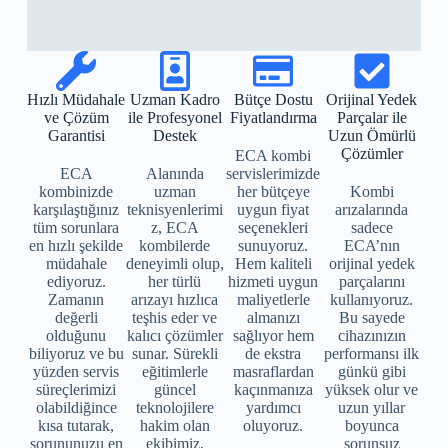
Hızlı Müdahale
Uzman Kadro
Bütçe Dostu
Orijinal Yedek
ve Çözüm
ile Profesyonel
Fiyatlandırma
Parçalar ile
Garantisi
Destek
Uzun Ömürlü
Çözümler
ECA kombi
ECA
Alanında
servislerimizde
kombinizde
uzman
her bütçeye
Kombi
karşılaştığınız
teknisyenlerimi
uygun fiyat
arızalarında
tüm sorunlara
z, ECA
seçenekleri
sadece
en hızlı şekilde
kombilerde
sunuyoruz.
ECA’nın
müdahale
deneyimli olup,
Hem kaliteli
orijinal yedek
ediyoruz.
her türlü
hizmeti uygun
parçalarını
Zamanın
arızayı hızlıca
maliyetlerle
kullanıyoruz.
değerli
teşhis eder ve
almanızı
Bu sayede
olduğunu
kalıcı çözümler
sağlıyor hem
cihazınızın
biliyoruz ve bu
sunar. Sürekli
de ekstra
performansı ilk
yüzden servis
eğitimlerle
masraflardan
günkü gibi
süreçlerimizi
güncel
kaçınmanıza
yüksek olur ve
olabildiğince
teknolojilere
yardımcı
uzun yıllar
kısa tutarak,
hakim olan
oluyoruz.
boyunca
sorununuzu en
ekibimiz,
sorunsuz