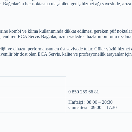
r. Bağcılar’ın her noktasına ulaşabilen geniş hizmet ağı sayesinde, ar
rine kombi ve klima kullanımında dikkat edilmesi gereken püf noktaları
inçlendiren ECA Servis Bağcılar, uzun vadede cihazların ömrünü uzatarak
iği ve cihazın performansını en üst seviyede tutar. Güler yüzlü hizmet an
nilir bir dost olan ECA Servis, kalite ve profesyonellik arayanlar için 
0 850 259 66 81
Haftaiçi : 08:00 – 20:30
Cumartesi : 09:00 – 17:30