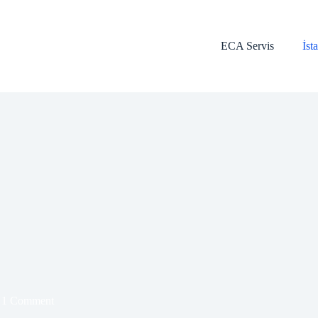
ECA Servis
İst
1 Comment