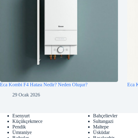
Eca Kombi F4 Hatası Nedir? Neden Oluşur?
Eca K
29 Ocak 2026
Esenyurt
Bahçelievler
Küçükçekmece
Sultangazi
Pendik
Maltepe
Ümraniye
Üsküdar
Bağcılar
Başakşehir