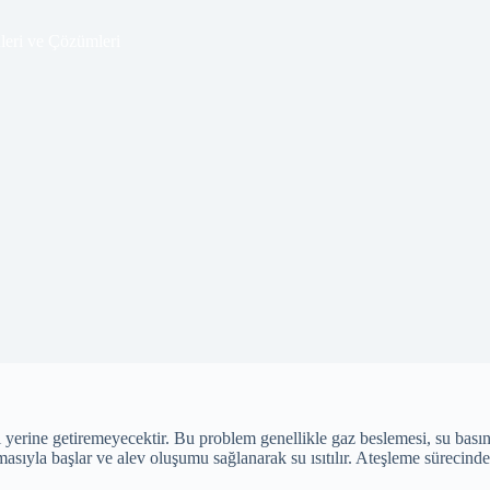
eri ve Çözümleri
erine getiremeyecektir. Bu problem genellikle gaz beslemesi, su basıncı
asıyla başlar ve alev oluşumu sağlanarak su ısıtılır. Ateşleme sürecinde