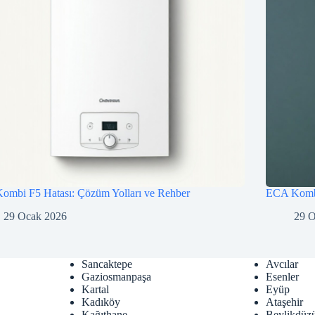
ombi F5 Hatası: Çözüm Yolları ve Rehber
ECA Kombi
29 Ocak 2026
29 
Sancaktepe
Avcılar
Gaziosmanpaşa
Esenler
Kartal
Eyüp
Kadıköy
Ataşehir
Kağıthane
Beylikdüz