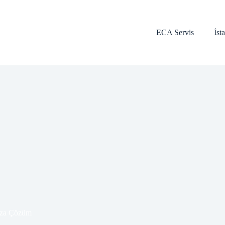
ECA Servis
İst
za Çözüm