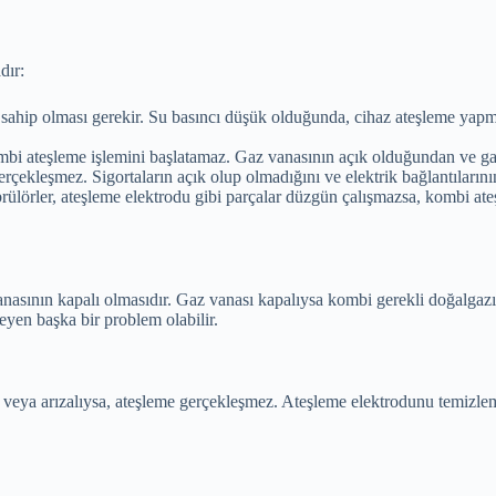
dır:
a sahip olması gerekir. Su basıncı düşük olduğunda, cihaz ateşleme ya
ombi ateşleme işlemini başlatamaz. Gaz vanasının açık olduğundan ve ga
çekleşmez. Sigortaların açık olup olmadığını ve elektrik bağlantılarının
 brülörler, ateşleme elektrodu gibi parçalar düzgün çalışmazsa, kombi 
anasının kapalı olmasıdır. Gaz vanası kapalıysa kombi gerekli doğalgaz
yen başka bir problem olabilir.
i veya arızalıysa, ateşleme gerçekleşmez. Ateşleme elektrodunu temizle