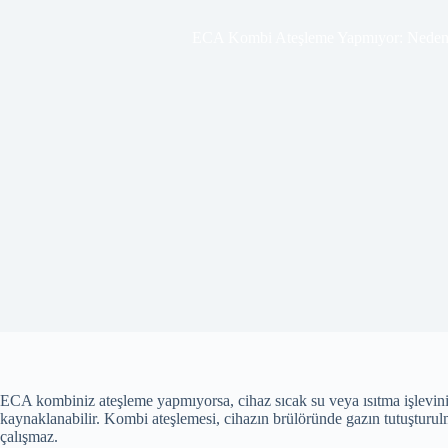
ECA Kombi Ateşleme Yapmıyor: Nedenl
ECA kombiniz ateşleme yapmıyorsa, cihaz sıcak su veya ısıtma işlevini y
kaynaklanabilir. Kombi ateşlemesi, cihazın brülöründe gazın tutuşturulm
çalışmaz.