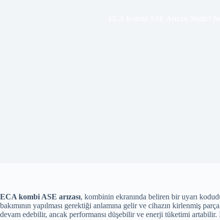
ECA Kombi ASE Arızası Nedir? N
ECA kombi ASE arızası
, kombinin ekranında beliren bir uyarı kodudu
bakımının yapılması gerektiği anlamına gelir ve cihazın kirlenmiş par
devam edebilir, ancak performansı düşebilir ve enerji tüketimi artabili