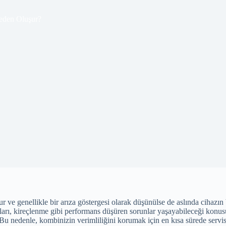
eden Oluşur?
r ve genellikle bir arıza göstergesi olarak düşünülse de aslında cihazın 
çaları, kireçlenme gibi performans düşüren sorunlar yaşayabileceği kon
r. Bu nedenle, kombinizin verimliliğini korumak için en kısa sürede serv