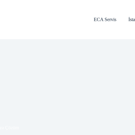
ECA Servis
İst
za Çözüm