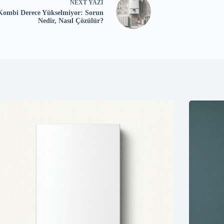
NEXT
YAZI
ombi Derece Yükselmiyor: Sorun
Nedir, Nasıl Çözülür?