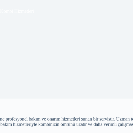
 Kombi Hizmetleri
ofesyonel bakım ve onarım hizmetleri sunan bir servistir. Uzman tekni
 bakım hizmetleriyle kombinizin ömrünü uzatır ve daha verimli çalışması