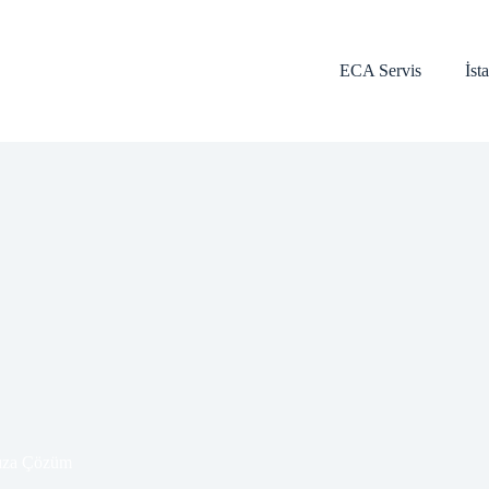
ECA Servis
İst
ıza Çözüm