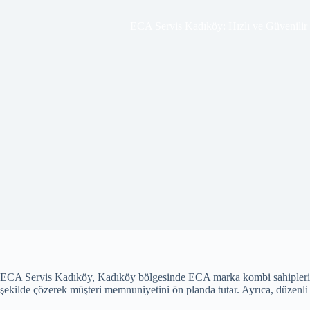
ECA Servis Kadıköy: Hızlı ve Güvenilir
ECA Servis Kadıköy, Kadıköy bölgesinde ECA marka kombi sahiplerine pr
şekilde çözerek müşteri memnuniyetini ön planda tutar. Ayrıca, düzenli