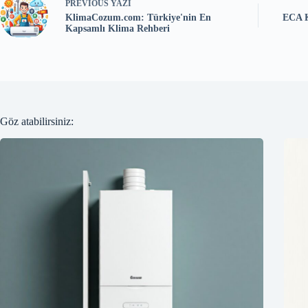
PREVIOUS
YAZI
KlimaCozum.com: Türkiye'nin En
ECA K
Kapsamlı Klima Rehberi
Göz atabilirsiniz: