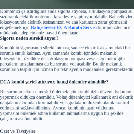
Kombinizi çalıştırdığınız anda sigorta atıyorsa, sirkülasyon pompası su
sızdırarak elektrik motoruna kısa devre yaptırıyor olabilir. Bahçelievler
lokasyonunda elektrik tesisatınızın ve ana kartınızın zarar görmesini
engellemek için
Bahçelievler ECA Kombi Servisi
birimimizden acil
müdahale talep etmeniz hayati önem taşır.
Sigorta neden sürekli atıyor?
Kombinin sigortasının sürekli atması, sadece elektrik aksamındaki bir
sorunla sınırlı kalmaz. Aynı zamanda kombi içindeki mekanik
bileşenlerin, özellikle de sirkülasyon pompası veya step motor gibi
parçaların arızalanması da bu soruna yol açabilir. Bu tür mekanik
sorunların tespiti için uzman bir teknisyenin müdahalesi gerekmektedir.
ECA kombi şartel attırıyor, hangi önlemler alınabilir?
Bu sorunun tekrar etmesini önlemek için kombinizin düzenli bakımını
yaptırmak oldukça önemlidir. Voltaj düzenleyici kullanarak ani elektrik
dalgalanmalarından korunabilir ve sigortaların düzenli olarak kontrol
edilmesini sağlayabilirsiniz. Ayrıca, kombinin aşırı yüklenme
yapmasını önlemek adına kullanım talimatlarına uygun bir şekilde
çalıştırılması önemlidir.
Özet ve Tavsiyeler