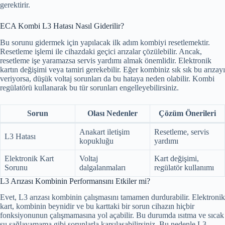
gerektirir.
ECA Kombi L3 Hatası Nasıl Giderilir?
Bu sorunu gidermek için yapılacak ilk adım kombiyi resetlemektir.
Resetleme işlemi ile cihazdaki geçici arızalar çözülebilir. Ancak,
resetleme işe yaramazsa servis yardımı almak önemlidir. Elektronik
kartın değişimi veya tamiri gerekebilir. Eğer kombiniz sık sık bu arızayı
veriyorsa, düşük voltaj sorunları da bu hataya neden olabilir. Kombi
regülatörü kullanarak bu tür sorunları engelleyebilirsiniz.
Sorun
Olası Nedenler
Çözüm Önerileri
Anakart iletişim
Resetleme, servis
L3 Hatası
kopukluğu
yardımı
Elektronik Kart
Voltaj
Kart değişimi,
Sorunu
dalgalanmaları
regülatör kullanımı
L3 Arızası Kombinin Performansını Etkiler mi?
Evet, L3 arızası kombinin çalışmasını tamamen durdurabilir. Elektronik
kart, kombinin beynidir ve bu karttaki bir sorun cihazın hiçbir
fonksiyonunun çalışmamasına yol açabilir. Bu durumda ısıtma ve sıcak
su sağlayamama gibi sorunlarla karşılaşabilirsiniz. Bu nedenle L3