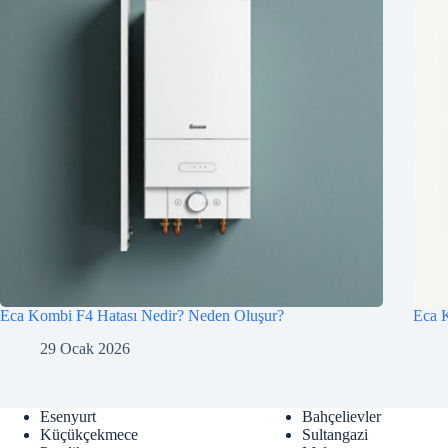
Eca Kombi F4 Hatası Nedir? Neden Oluşur?
Eca K
29 Ocak 2026
Esenyurt
Bahçelievler
Küçükçekmece
Sultangazi