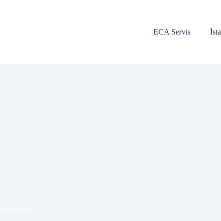
ECA Servis
İst
za Çözüm