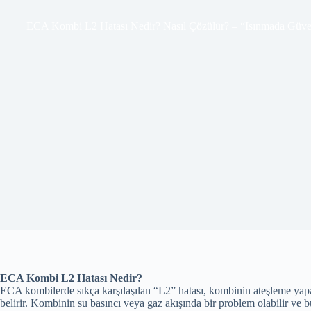
ECA Kombi L2 Hatası Nedir? Nasıl Çözülür? – “Isınmada Güve
ECA Kombi L2 Hatası Nedir?
ECA kombilerde sıkça karşılaşılan “L2” hatası, kombinin ateşleme yapa
belirir. Kombinin su basıncı veya gaz akışında bir problem olabilir ve 