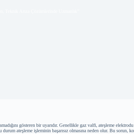
n, Teknik Arıza Çözümlerinde Uzmanlık”
madığını gösteren bir uyarıdır. Genellikle gaz valfi, ateşleme elektro
bu durum ateşleme işleminin başarısız olmasına neden olur. Bu sorun, kom