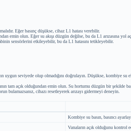
alıdır. Eğer basınç düşükse, cihaz L1 hatası verebilir.
ndan emin olun. Eğer su akışı düzgün değilse, bu da L1 arızasına yol aça
inin sensörlerini etkileyebilir, bu da L1 hatasını tetikleyebilir.
ın uygun seviyede olup olmadığını doğrulayın. Düşükse, kombiye su ekle
ının tam açık olduğundan emin olun. Su hortumu düzgün bir şekilde bağlı 
sorun bulamazsanız, cihazı resetleyerek arızayı gidermeyi deneyin.
Kombiye su basın, basıncı ayarlay
Vanaların açık olduğunu kontrol e