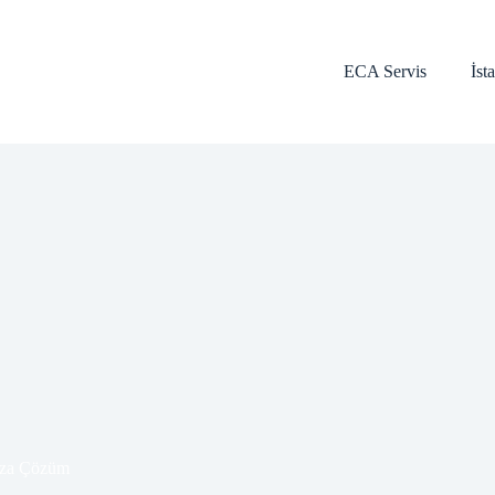
ECA Servis
İst
za Çözüm