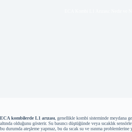
ECA Kombi L1 Arızası: Nedir ve Na
ECA kombilerde L1 arızası
, genellikle kombi sisteminde meydana gel
altında olduğunu gösterir. Su basıncı düştüğünde veya sıcaklık sensörl
bu durumda ateşleme yapmaz, bu da sıcak su ve ısınma problemlerine y