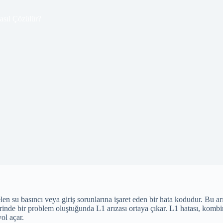
sıl Çözülür?
en su basıncı veya giriş sorunlarına işaret eden bir hata kodudur. Bu ar
erinde bir problem oluştuğunda L1 arızası ortaya çıkar. L1 hatası, komb
ol açar.