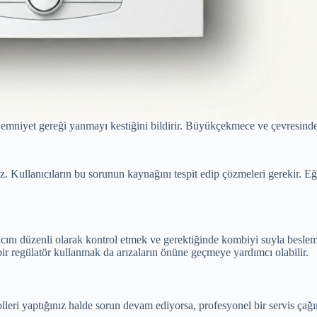
mniyet gereği yanmayı kestiğini bildirir. Büyükçekmece ve çevresinde f
. Kullanıcıların bu sorunun kaynağını tespit edip çözmeleri gerekir. E
nı düzenli olarak kontrol etmek ve gerektiğinde kombiyi suyla beslemek 
ı bir regülatör kullanmak da arızaların önüne geçmeye yardımcı olabilir.
olleri yaptığınız halde sorun devam ediyorsa, profesyonel bir servis ça