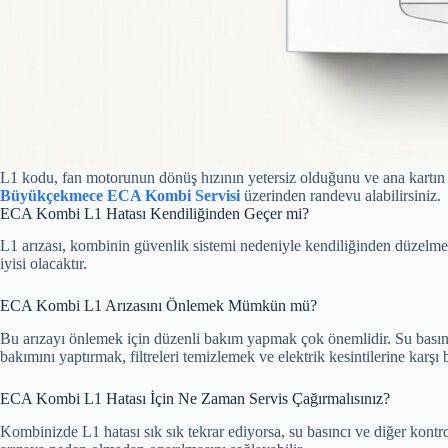
L1 kodu, fan motorunun dönüş hızının yetersiz olduğunu ve ana kartın e
Büyükçekmece ECA Kombi Servisi
üzerinden randevu alabilirsiniz.
ECA Kombi L1 Hatası Kendiliğinden Geçer mi?
L1 arızası, kombinin güvenlik sistemi nedeniyle kendiliğinden düzelmez
iyisi olacaktır.
ECA Kombi L1 Arızasını Önlemek Mümkün mü?
Bu arızayı önlemek için düzenli bakım yapmak çok önemlidir. Su basıncı
bakımını yaptırmak, filtreleri temizlemek ve elektrik kesintilerine karş
ECA Kombi L1 Hatası İçin Ne Zaman Servis Çağırmalısınız?
Kombinizde L1 hatası sık sık tekrar ediyorsa, su basıncı ve diğer kontr