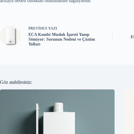
arızaya neden olmadan onarılmasını sağlayabilir.
PREVIOUS
YAZI
ECA Kombi Musluk İşareti Yanıp
E
Sönüyor: Sorunun Nedeni ve Çözüm
Yolları
Göz atabilirsiniz: