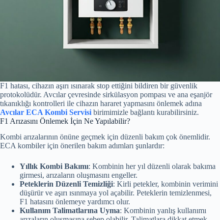
F1 hatası, cihazın aşırı ısınarak stop ettiğini bildiren bir güvenlik
protokolüdür. Avcılar çevresinde sirkülasyon pompası ve ana eşanjör
tıkanıklığı kontrolleri ile cihazın hararet yapmasını önlemek adına
Avcılar ECA Kombi Servisi
birimimizle bağlantı kurabilirsiniz.
F1 Arızasını Önlemek İçin Ne Yapılabilir?
Kombi arızalarının önüne geçmek için düzenli bakım çok önemlidir.
ECA kombiler için önerilen bakım adımları şunlardır:
Yıllık Kombi Bakımı
: Kombinin her yıl düzenli olarak bakıma
girmesi, arızaların oluşmasını engeller.
Peteklerin Düzenli Temizliği
: Kirli petekler, kombinin verimini
düşürür ve aşırı ısınmaya yol açabilir. Peteklerin temizlenmesi,
F1 hatasını önlemeye yardımcı olur.
Kullanım Talimatlarına Uyma
: Kombinin yanlış kullanımı
arızaların oluşmasına sebep olabilir. Talimatlara dikkat etmek