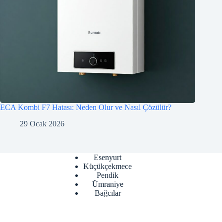
ECA Kombi F7 Hatası: Neden Olur ve Nasıl Çözülür?
29 Ocak 2026
Esenyurt
Küçükçekmece
Pendik
Ümraniye
Bağcılar