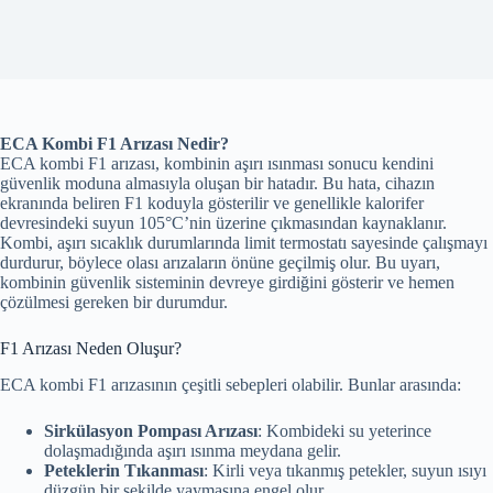
ECA Kombi F1 Arızası Nedir?
ECA kombi F1 arızası, kombinin aşırı ısınması sonucu kendini
güvenlik moduna almasıyla oluşan bir hatadır. Bu hata, cihazın
ekranında beliren F1 koduyla gösterilir ve genellikle kalorifer
devresindeki suyun 105°C’nin üzerine çıkmasından kaynaklanır.
Kombi, aşırı sıcaklık durumlarında limit termostatı sayesinde çalışmayı
durdurur, böylece olası arızaların önüne geçilmiş olur. Bu uyarı,
kombinin güvenlik sisteminin devreye girdiğini gösterir ve hemen
çözülmesi gereken bir durumdur.
F1 Arızası Neden Oluşur?
ECA kombi F1 arızasının çeşitli sebepleri olabilir. Bunlar arasında:
Sirkülasyon Pompası Arızası
: Kombideki su yeterince
dolaşmadığında aşırı ısınma meydana gelir.
Peteklerin Tıkanması
: Kirli veya tıkanmış petekler, suyun ısıyı
düzgün bir şekilde yaymasına engel olur.